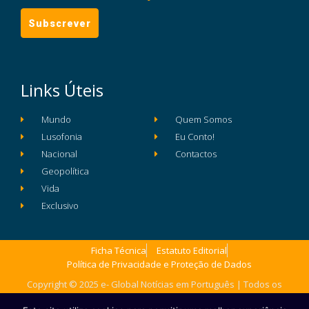
Links Úteis
Mundo
Quem Somos
Lusofonia
Eu Conto!
Nacional
Contactos
Geopolítica
Vida
Exclusivo
Ficha Técnica
Estatuto Editorial
Política de Privacidade e Proteção de Dados
Copyright © 2025 e- Global Notícias em Português | Todos os
direitos reservados