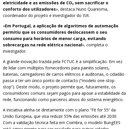
eletricidade e as emissões de CO
₂
sem sacrificar o
conforto dos utilizadores
», destaca Nuno Quaresma,
coordenador do projeto e investigador do ISR.
«
Em Portugal, a aplicação de algoritmos de automação
permitiu que os consumidores deslocassem o seu
consumo para horários de menor carga, evitando
sobrecargas na rede elétrica nacional
», completa o
investigador.
A grande inovação trazida pela FCTUC é a simplificação. Em vez
de lidar com múltiplos fornecedores para painéis solares,
baterias, carregadores de carros elétricos e auditorias, o cidadão
passa a ter um único ponto de contacto (“modelo one-stop-
stop”). Deste modo, o projeto permite que, futuramente, os
consumidores comuns sejam pagos para apoiar a estabilidade da
rede, funcionando como parceiros ativos do sistema energético.
A iniciativa alinha-se diretamente com o plano “Fit for 55” da
União Europeia, que visa reduzir 55% das emissões até 2030.
Com a validação técnica feita em Coimbra, o modelo BungEES
está agora pronto para ser escalado para outras cidades