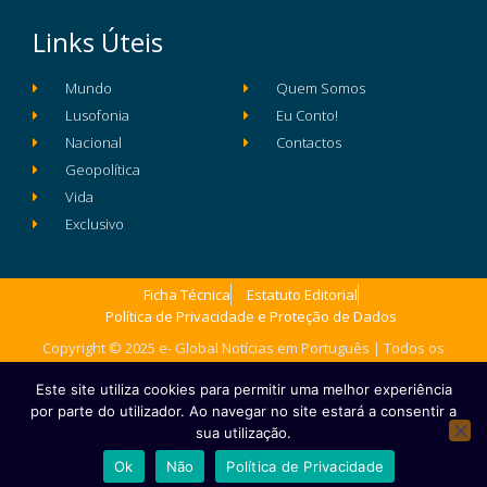
Links Úteis
Mundo
Quem Somos
Lusofonia
Eu Conto!
Nacional
Contactos
Geopolítica
Vida
Exclusivo
Ficha Técnica
Estatuto Editorial
Política de Privacidade e Proteção de Dados
Copyright © 2025 e- Global Notícias em Português | Todos os
direitos reservados
Este site utiliza cookies para permitir uma melhor experiência
por parte do utilizador. Ao navegar no site estará a consentir a
sua utilização.
Ok
Não
Política de Privacidade