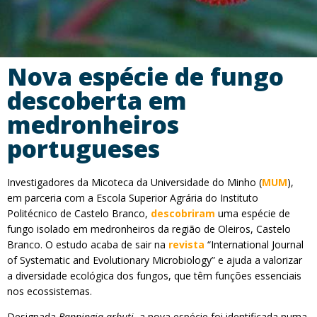
Nova espécie de fungo
descoberta em
medronheiros
portugueses
Investigadores da Micoteca da Universidade do Minho (
MUM
),
em parceria com a Escola Superior Agrária do Instituto
Politécnico de Castelo Branco,
descobriram
uma espécie de
fungo isolado em medronheiros da região de Oleiros, Castelo
Branco. O estudo acaba de sair na
revista
“International Journal
of Systematic and Evolutionary Microbiology” e ajuda a valorizar
a diversidade ecológica dos fungos, que têm funções essenciais
nos ecossistemas.
Designada
Banningia arbuti
, a nova espécie foi identificada numa