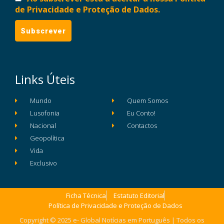
de Privacidade e Proteção de Dados.
Links Úteis
Mundo
Quem Somos
Lusofonia
Eu Conto!
Nacional
Contactos
Geopolítica
Vida
Exclusivo
Ficha Técnica
Estatuto Editorial
Política de Privacidade e Proteção de Dados
Copyright © 2025 e- Global Notícias em Português | Todos os