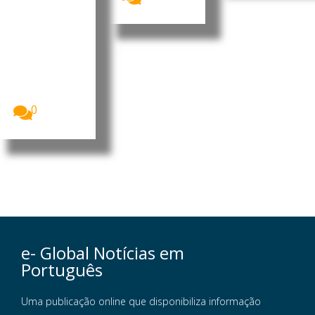
António
Carlos,
consultor
imobiliário
português.
Foto:
Agência
Incomparáve
is...
0
e- Global Notícias em
Português
Uma publicação online que disponibiliza informação