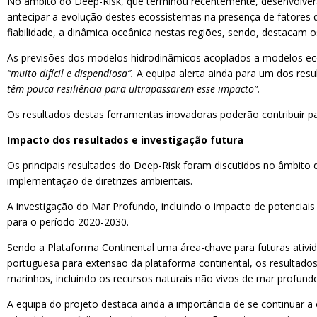
No âmbito do Deep-Risk, que terminou recentemente, desenvolver
antecipar a evolução destes ecossistemas na presença de fatores
fiabilidade, a dinâmica oceânica nestas regiões, sendo, destacam 
As previsões dos modelos hidrodinâmicos acoplados a modelos e
“muito difícil e dispendiosa”.
A equipa alerta ainda para um dos res
têm pouca resiliência para ultrapassarem esse impacto”.
Os resultados destas ferramentas inovadoras poderão contribuir p
Impacto dos resultados e investigação futura
Os principais resultados do Deep-Risk foram discutidos no âmbito
implementação de diretrizes ambientais.
A investigação do Mar Profundo, incluindo o impacto de potenciais f
para o período 2020-2030.
Sendo a Plataforma Continental uma área-chave para futuras ativ
portuguesa para extensão da plataforma continental, os resultados
marinhos, incluindo os recursos naturais não vivos de mar profund
A equipa do projeto destaca ainda a importância de se continuar 