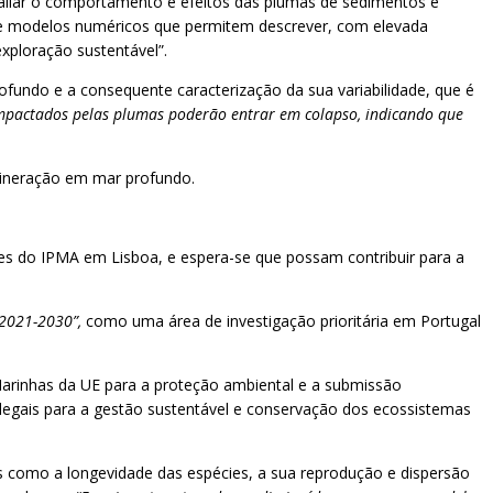
liar o comportamento e efeitos das plumas de sedimentos e
 de modelos numéricos que permitem descrever, com elevada
xploração sustentável”.
fundo e a consequente caracterização da sua variabilidade, que é
impactados pelas plumas poderão entrar em colapso, indicando que
 mineração em mar profundo.
es do IPMA em Lisboa, e espera-se que possam contribuir para a
 2021-2030”,
como uma área de investigação prioritária em Portugal
Marinhas da UE para a proteção ambiental e a submissão
 legais para a gestão sustentável e conservação dos ecossistemas
os como a longevidade das espécies, a sua reprodução e dispersão