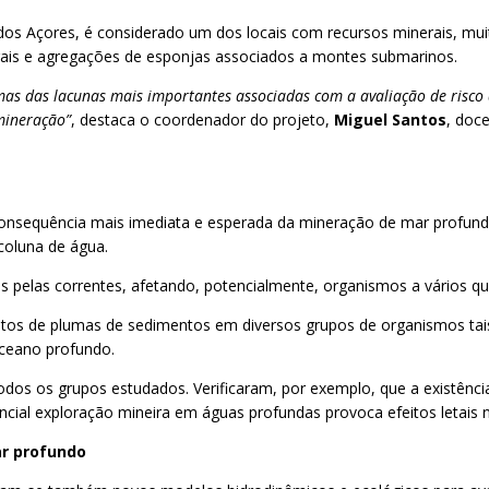
o dos Açores, é considerado um dos locais com recursos minerais, m
orais e agregações de esponjas associados a montes submarinos.
mas das lacunas mais importantes associadas com a avaliação de risco
mineração”
, destaca o coordenador do projeto,
Miguel Santos
, doce
onsequência mais imediata e esperada da mineração de mar profundo
coluna de água.
s pelas correntes, afetando, potencialmente, organismos a vários qu
feitos de plumas de sedimentos em diversos grupos de organismos tai
oceano profundo.
dos os grupos estudados. Verificaram, por exemplo, que a existênci
ial exploração mineira em águas profundas provoca efeitos letais no
ar profundo