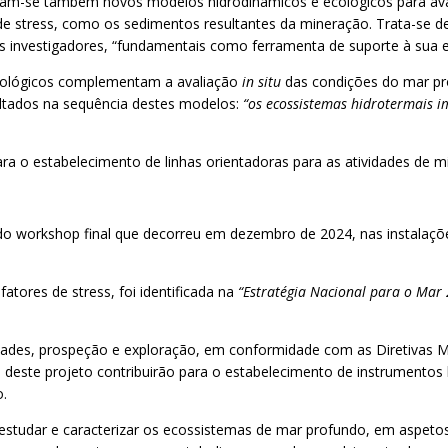
am-se também novos modelos hidrodinâmicos e ecológicos para ava
 de stress, como os sedimentos resultantes da mineração. Trata-se
os investigadores, “fundamentais como ferramenta de suporte à sua e
cológicos complementam a avaliação
in situ
das condições do mar pro
ultados na sequência destes modelos:
“os ecossistemas hidrotermais 
ara o estabelecimento de linhas orientadoras para as atividades de
 do workshop final que decorreu em dezembro de 2024, nas instalaçõ
atores de stress, foi identificada na
“Estratégia Nacional para o Mar
idades, prospeção e exploração, em conformidade com as Diretivas 
 deste projeto contribuirão para o estabelecimento de instrumentos
o.
a estudar e caracterizar os ecossistemas de mar profundo, em aspet