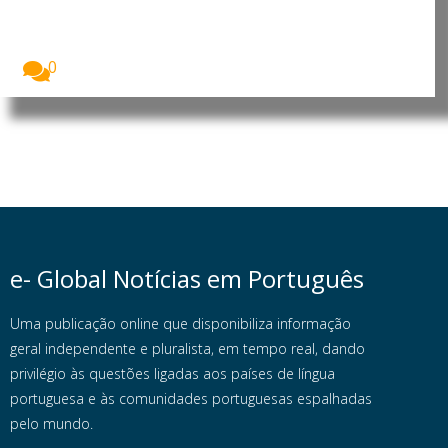
preocupam cientistas
Os incêndios florestais que atingiram Espanha e
França...
0
e- Global Notícias em Português
Uma publicação online que disponibiliza informação
geral independente e pluralista, em tempo real, dando
privilégio às questões ligadas aos países de língua
portuguesa e às comunidades portuguesas espalhadas
pelo mundo.