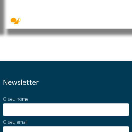
limpo com captura de carbono
Uma equipa internacional de investigadores
desenvolveu um novo...
0
Newsletter
O seu nome
O seu email