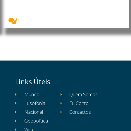
para reduzir o risco de incêndios
Fabiano de Abreu, cientista português membro da
Royal...
0
Links Úteis
Mundo
Quem Somos
Lusofonia
Eu Conto!
Nacional
Contactos
Geopolítica
Vida