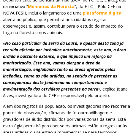
na iniciativa “
Memórias da Floresta
”, do HTC – Pólo CFE na
NOVA FCSH, inclui o lançamento de uma
plataforma digital
aberta ao público, que permitirá aos cidadãos registar
observações e, assim, contribuir para o estudo do impacto do
fogo na floresta e nos animais.
«
No caso particular da Serra da Lousã, e apesar desta zona já
ter sido afetada por incêndios anteriormente, este ano, a área
ardida é bastante extensa, o que implica um reforço na
monitorização. Este ano, vamos alargar a área de
monitorização, englobando tanto as áreas afetadas pelos
incêndios, como as não ardidas, no sentido de perceber as
consequências deste fenómeno no comportamento e
movimentação dos cervídeos presentes na serra
»,
explica Joana
Alves, investigadora do CFE e responsável pelo projeto.
Além dos registos da população, os investigadores irão recorrer a
pontos de observação, câmaras de fotoarmadilhagem e
gravadores de áudio distribuídos por várias zonas da serra. Esta
estratégia permitirá perceber se os animais estão a regressar às
áreas ardidas ou se estão a movimentar-se para territórios