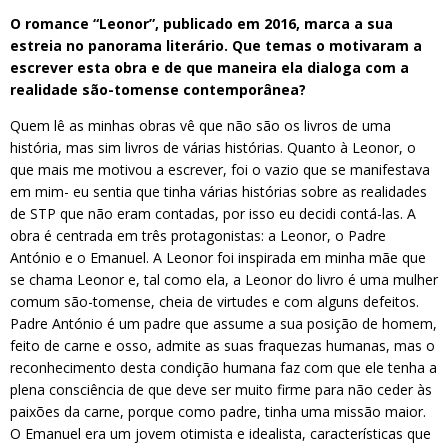
O romance “Leonor”, publicado em 2016, marca a sua
estreia no panorama literário. Que temas o motivaram a
escrever esta obra e de que maneira ela dialoga com a
realidade são-tomense contemporânea?
Quem lê as minhas obras vê que não são os livros de uma
história, mas sim livros de várias histórias. Quanto à Leonor, o
que mais me motivou a escrever, foi o vazio que se manifestava
em mim- eu sentia que tinha várias histórias sobre as realidades
de STP que não eram contadas, por isso eu decidi contá-las. A
obra é centrada em três protagonistas: a Leonor, o Padre
António e o Emanuel. A Leonor foi inspirada em minha mãe que
se chama Leonor e, tal como ela, a Leonor do livro é uma mulher
comum são-tomense, cheia de virtudes e com alguns defeitos.
Padre António é um padre que assume a sua posição de homem,
feito de carne e osso, admite as suas fraquezas humanas, mas o
reconhecimento desta condição humana faz com que ele tenha a
plena consciência de que deve ser muito firme para não ceder às
paixões da carne, porque como padre, tinha uma missão maior.
O Emanuel era um jovem otimista e idealista, características que