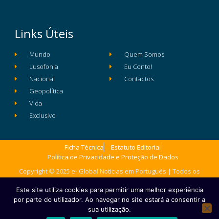
Links Úteis
Mundo
Quem Somos
Lusofonia
Eu Conto!
Nacional
Contactos
Geopolítica
Vida
Exclusivo
Ficha Técnica
Estatuto Editorial
Política de Privacidade e Proteção de Dados
Copyright © 2025 e- Global Notícias em Português | Todos os
direitos reservados
Este site utiliza cookies para permitir uma melhor experiência
por parte do utilizador. Ao navegar no site estará a consentir a
sua utilização.