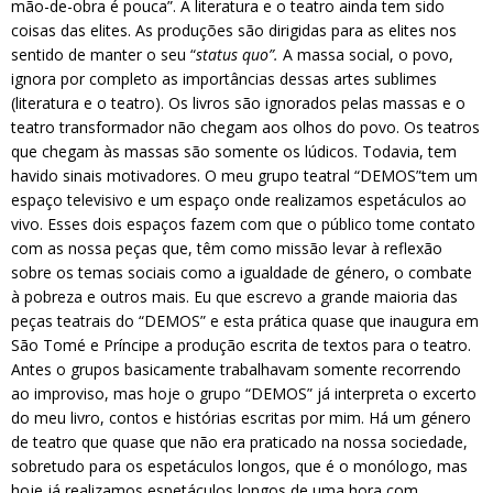
mão-de-obra é pouca”. A literatura e o teatro ainda tem sido
coisas das elites. As produções são dirigidas para as elites nos
sentido de manter o seu “
status quo”.
A massa social, o povo,
ignora por completo as importâncias dessas artes sublimes
(literatura e o teatro). Os livros são ignorados pelas massas e o
teatro transformador não chegam aos olhos do povo. Os teatros
que chegam às massas são somente os lúdicos. Todavia, tem
havido sinais motivadores. O meu grupo teatral “DEMOS”tem um
espaço televisivo e um espaço onde realizamos espetáculos ao
vivo. Esses dois espaços fazem com que o público tome contato
com as nossa peças que, têm como missão levar à reflexão
sobre os temas sociais como a igualdade de género, o combate
à pobreza e outros mais. Eu que escrevo a grande maioria das
peças teatrais do “DEMOS” e esta prática quase que inaugura em
São Tomé e Príncipe a produção escrita de textos para o teatro.
Antes o grupos basicamente trabalhavam somente recorrendo
ao improviso, mas hoje o grupo “DEMOS” já interpreta o excerto
do meu livro, contos e histórias escritas por mim. Há um género
de teatro que quase que não era praticado na nossa sociedade,
sobretudo para os espetáculos longos, que é o monólogo, mas
hoje já realizamos espetáculos longos de uma hora com