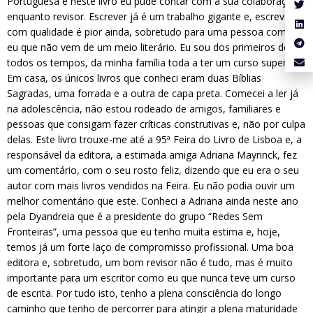
Portuguesa e neste livro eu pude contar com a sua colaboração
enquanto revisor. Escrever já é um trabalho gigante e, escrever
com qualidade é pior ainda, sobretudo para uma pessoa como
eu que não vem de um meio literário. Eu sou dos primeiros de
todos os tempos, da minha família toda a ter um curso superior.
Em casa, os únicos livros que conheci eram duas Bíblias
Sagradas, uma forrada e a outra de capa preta. Comecei a ler já
na adolescência, não estou rodeado de amigos, familiares e
pessoas que consigam fazer críticas construtivas e, não por culpa
delas. Este livro trouxe-me até a 95ª Feira do Livro de Lisboa e, a
responsável da editora, a estimada amiga Adriana Mayrinck, fez
um comentário, com o seu rosto feliz, dizendo que eu era o seu
autor com mais livros vendidos na Feira. Eu não podia ouvir um
melhor comentário que este. Conheci a Adriana ainda neste ano
pela Dyandreia que é a presidente do grupo “Redes Sem
Fronteiras”, uma pessoa que eu tenho muita estima e, hoje,
temos já um forte laço de compromisso profissional. Uma boa
editora e, sobretudo, um bom revisor não é tudo, mas é muito
importante para um escritor como eu que nunca teve um curso
de escrita. Por tudo isto, tenho a plena consciência do longo
caminho que tenho de percorrer para atingir a plena maturidade