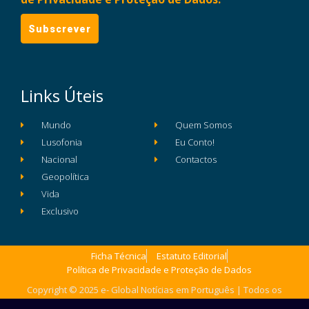
Links Úteis
Mundo
Quem Somos
Lusofonia
Eu Conto!
Nacional
Contactos
Geopolítica
Vida
Exclusivo
Ficha Técnica
Estatuto Editorial
Política de Privacidade e Proteção de Dados
Copyright © 2025 e- Global Notícias em Português | Todos os
direitos reservados