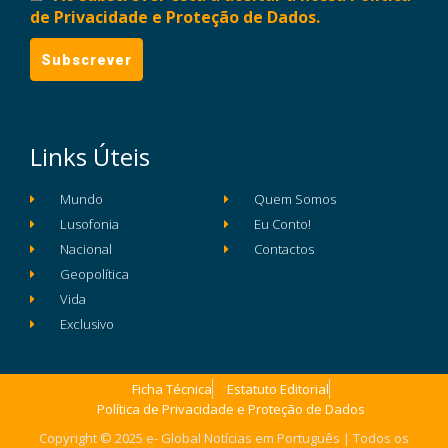
de Privacidade e Proteção de Dados.
Links Úteis
Mundo
Quem Somos
Lusofonia
Eu Conto!
Nacional
Contactos
Geopolítica
Vida
Exclusivo
Ficha Técnica
Estatuto Editorial
Política de Privacidade e Proteção de Dados
Copyright © 2025 e- Global Notícias em Português | Todos os