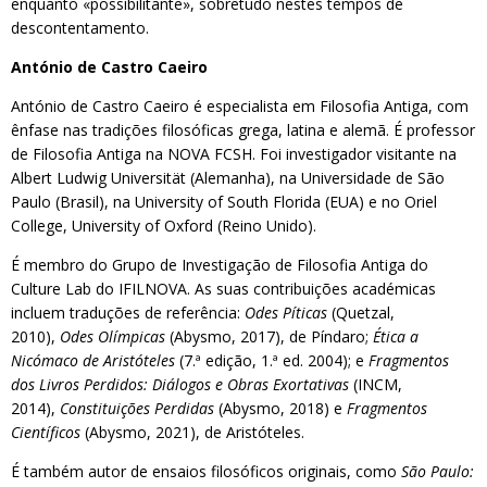
enquanto «possibilitante», sobretudo nestes tempos de
descontentamento.
António de Castro Caeiro
António de Castro Caeiro é especialista em Filosofia Antiga, com
ênfase nas tradições filosóficas grega, latina e alemã. É professor
de Filosofia Antiga na NOVA FCSH. Foi investigador visitante na
Albert Ludwig Universität (Alemanha), na Universidade de São
Paulo (Brasil), na University of South Florida (EUA) e no Oriel
College, University of Oxford (Reino Unido).
É membro do Grupo de Investigação de Filosofia Antiga do
Culture Lab do IFILNOVA. As suas contribuições académicas
incluem traduções de referência:
Odes Píticas
(Quetzal,
2010),
Odes Olímpicas
(Abysmo, 2017), de Píndaro;
Ética a
Nicómaco de Aristóteles
(7.ª edição, 1.ª ed. 2004); e
Fragmentos
dos Livros Perdidos: Diálogos e Obras Exortativas
(INCM,
2014),
Constituições Perdidas
(Abysmo, 2018) e
Fragmentos
Científicos
(Abysmo, 2021), de Aristóteles.
É também autor de ensaios filosóficos originais, como
São Paulo: