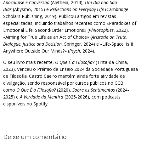
Apocalipse e Conversão
(Aletheia, 2014),
Um Dia não São
Dias
(Abysmo, 2015) e
Reflections on Everyday Life
(Cambridge
Scholars Publishing, 2019). Publicou artigos em revistas
especializadas, incluindo trabalhos recentes como «Paradoxes of
Emotional Life: Second-Order Emotions» (
Philosophies
, 2022),
«Aiming for True Life as an Act of Choice» (
Aristotle on Truth,
Dialogue, Justice and Decision
, Springer, 2024) e «Life-Space: Is It
Anywhere Outside Our Minds?» (
Psych
, 2024).
O seu livro mais recente,
O Que É a Filosofia?
(Tinta-da-China,
2023), venceu o Prémio de Ensaio 2024 da Sociedade Portuguesa
de Filosofia. Castro Caeiro mantém ainda forte atividade de
divulgação, sendo responsável por cursos públicos no CCB,
como
O Que É a Filosofia?
(2020),
Sobre os Sentimentos
(2024-
2025) e
A Verdade da Mentira
(2025-2026), com podcasts
disponíveis no Spotify.
Deixe um comentário