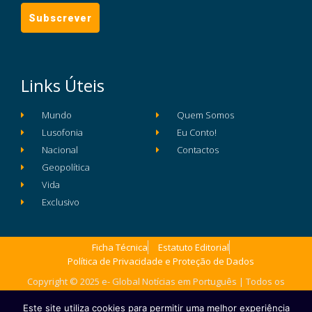
Links Úteis
Mundo
Quem Somos
Lusofonia
Eu Conto!
Nacional
Contactos
Geopolítica
Vida
Exclusivo
Ficha Técnica
Estatuto Editorial
Política de Privacidade e Proteção de Dados
Copyright © 2025 e- Global Notícias em Português | Todos os
direitos reservados
Este site utiliza cookies para permitir uma melhor experiência