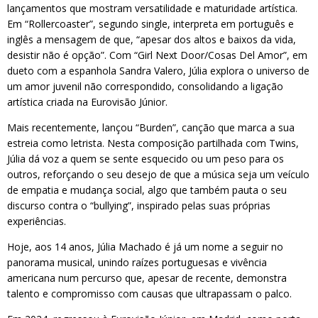
lançamentos que mostram versatilidade e maturidade artística.
Em “Rollercoaster”, segundo single, interpreta em português e
inglês a mensagem de que, “apesar dos altos e baixos da vida,
desistir não é opção”. Com “Girl Next Door/Cosas Del Amor”, em
dueto com a espanhola Sandra Valero, Júlia explora o universo de
um amor juvenil não correspondido, consolidando a ligação
artística criada na Eurovisão Júnior.
Mais recentemente, lançou “Burden”, canção que marca a sua
estreia como letrista. Nesta composição partilhada com Twins,
Júlia dá voz a quem se sente esquecido ou um peso para os
outros, reforçando o seu desejo de que a música seja um veículo
de empatia e mudança social, algo que também pauta o seu
discurso contra o “bullying”, inspirado pelas suas próprias
experiências.
Hoje, aos 14 anos, Júlia Machado é já um nome a seguir no
panorama musical, unindo raízes portuguesas e vivência
americana num percurso que, apesar de recente, demonstra
talento e compromisso com causas que ultrapassam o palco.