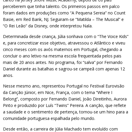
perceberem que tinha talento. Os primeiros passos em palco
foram dados em produções como “A Pequena Sereia” no Count
Basie, em Red Bank, NJ. Seguiram-se “Matilda – The Musical” e
“O Rei Leão” da Disney, onde interpretou Nala.
Determinada desde criança, Júlia sonhava com o “The Voice Kids”
e, para concretizar esse objetivo, atravessou o Atlântico e viveu
cinco meses com os avós maternos em Portugal, chegando a
concluir o ano letivo na mesma escola frequentada pelos pais
mais de 20 anos antes. No programa, foi “salva” por Fernando
Daniel durante as batalhas e sagrou-se campeã com apenas 12
anos.
Nesse mesmo ano, representou Portugal no Festival Eurovisão
da Canção Júnior, em Nice, França, com o tema “Where I
Belong”, composto por Fernando Daniel, João Direitinho, Aurora
Pinto e produzido por Luís “Twins” Pereira. A canção, que reflete
a saudade e o sentimento de pertença, tornou-se um hino para a
comunidade portuguesa espalhada pelo mundo.
Desde então, a carreira de Júlia Machado tem evoluído com