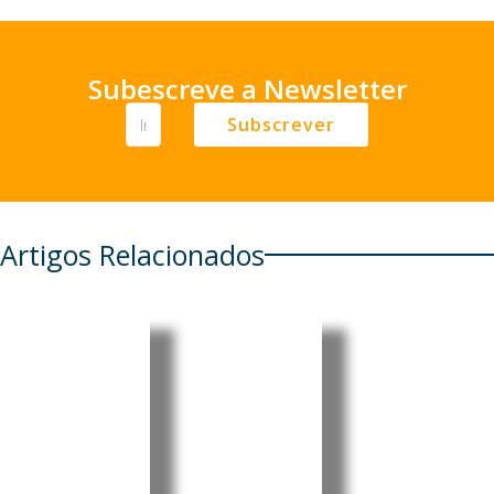
Subescreve a Newsletter
Subscrever
Artigos Relacionados
Meta
Portugal:
Taiwan:
revela
Declaraç
Governo
incidente
ão de
quer
com IA
dinheiro
aumenta
durante
em
r em 16%
testes de
viagens é
despesas
cibersegu
obrigatór
com a