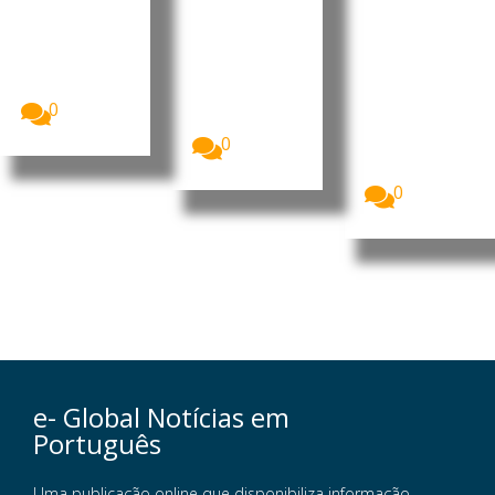
rança
ia a
Defesa
partir de
A Meta
O Governo
revelou que,
de Taiwan vai
10 mil
durante
propor um
euros
testes de
aumento...
Transportar
ciberseguran
0
dinheiro em
ça,...
numerário
0
continua a
ser uma...
0
e- Global Notícias em
Português
Uma publicação online que disponibiliza informação