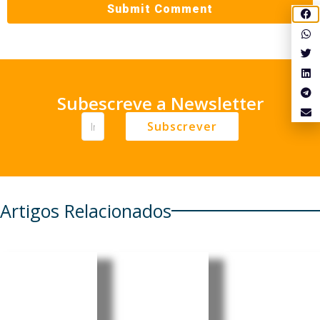
Subescreve a Newsletter
Subscrever
Artigos Relacionados
Ponta
Fliparaca
Cônsul
Delgada:
tu: Mia
honorári
José
Couto
a de Cabo
Andrade
regressa
Verde