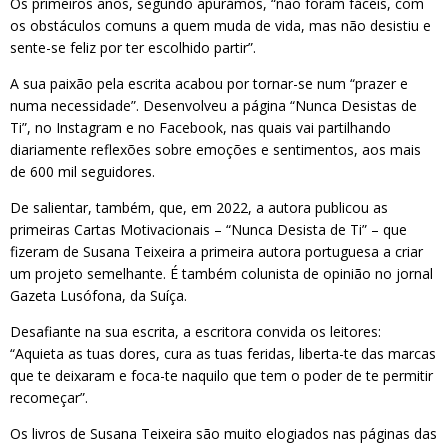
Os primeiros anos, segundo apurámos, “não foram fáceis, com
os obstáculos comuns a quem muda de vida, mas não desistiu e
sente-se feliz por ter escolhido partir”.
A sua paixão pela escrita acabou por tornar-se num “prazer e
numa necessidade”. Desenvolveu a página “Nunca Desistas de
Ti”, no Instagram e no Facebook, nas quais vai partilhando
diariamente reflexões sobre emoções e sentimentos, aos mais
de 600 mil seguidores.
De salientar, também, que, em 2022, a autora publicou as
primeiras Cartas Motivacionais – “Nunca Desista de Ti” – que
fizeram de Susana Teixeira a primeira autora portuguesa a criar
um projeto semelhante. É também colunista de opinião no jornal
Gazeta Lusófona, da Suíça.
Desafiante na sua escrita, a escritora convida os leitores:
“Aquieta as tuas dores, cura as tuas feridas, liberta-te das marcas
que te deixaram e foca-te naquilo que tem o poder de te permitir
recomeçar”.
Os livros de Susana Teixeira são muito elogiados nas páginas das