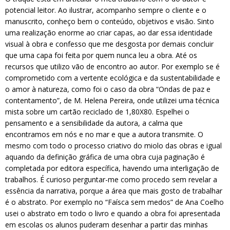
potencial leitor. Ao ilustrar, acompanho sempre o cliente e o
manuscrito, conheço bem o conteúdo, objetivos e visão. Sinto
uma realização enorme ao criar capas, ao dar essa identidade
visual à obra e confesso que me desgosta por demais concluir
que uma capa foi feita por quem nunca leu a obra. Até os
recursos que utilizo vão de encontro ao autor. Por exemplo se é
comprometido com a vertente ecológica e da sustentabilidade e
o amor à natureza, como foi o caso da obra “Ondas de paz e
contentamento”, de M. Helena Pereira, onde utilizei uma técnica
mista sobre um cartão reciclado de 1,80X80. Espelhei o
pensamento e a sensibilidade da autora, a calma que
encontramos em nós e no mar e que a autora transmite. O
mesmo com todo o processo criativo do miolo das obras e igual
aquando da definição gráfica de uma obra cuja paginação é
completada por editora específica, havendo uma interligação de
trabalhos. É curioso perguntar-me como procedo sem revelar a
essência da narrativa, porque a área que mais gosto de trabalhar
é o abstrato. Por exemplo no “Faísca sem medos” de Ana Coelho
usei o abstrato em todo o livro e quando a obra foi apresentada
em escolas os alunos puderam desenhar a partir das minhas