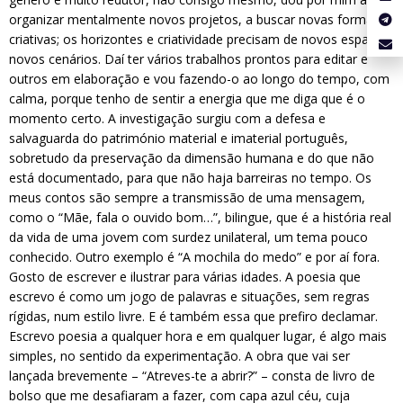
organizar mentalmente novos projetos, a buscar novas formas
criativas; os horizontes e criatividade precisam de novos espaços,
novos cenários. Daí ter vários trabalhos prontos para editar e
outros em elaboração e vou fazendo-o ao longo do tempo, com
calma, porque tenho de sentir a energia que me diga que é o
momento certo. A investigação surgiu com a defesa e
salvaguarda do património material e imaterial português,
sobretudo da preservação da dimensão humana e do que não
está documentado, para que não haja barreiras no tempo. Os
meus contos são sempre a transmissão de uma mensagem,
como o “Mãe, fala o ouvido bom…”, bilingue, que é a história real
da vida de uma jovem com surdez unilateral, um tema pouco
conhecido. Outro exemplo é “A mochila do medo” e por aí fora.
Gosto de escrever e ilustrar para várias idades. A poesia que
escrevo é como um jogo de palavras e situações, sem regras
rígidas, num estilo livre. E é também essa que prefiro declamar.
Escrevo poesia a qualquer hora e em qualquer lugar, é algo mais
simples, no sentido da experimentação. A obra que vai ser
lançada brevemente – “Atreves-te a abrir?” – consta de livro de
bolso que me desafiaram a fazer, com capa azul céu, cuja