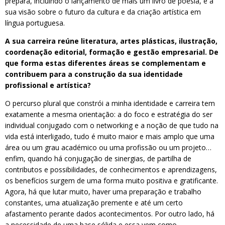
prepara, incluindo o lançamento de mais um livro de poesia, e a
sua visão sobre o futuro da cultura e da criação artística em
língua portuguesa.
A sua carreira reúne literatura, artes plásticas, ilustração,
coordenação editorial, formação e gestão empresarial. De
que forma estas diferentes áreas se complementam e
contribuem para a construção da sua identidade
profissional e artística?
O percurso plural que constrói a minha identidade e carreira tem
exatamente a mesma orientação: a do foco e estratégia do ser
individual conjugado com o networking e a noção de que tudo na
vida está interligado, tudo é muito maior e mais amplo que uma
área ou um grau académico ou uma profissão ou um projeto…
enfim, quando há conjugação de sinergias, de partilha de
contributos e possibilidades, de conhecimentos e aprendizagens,
os benefícios surgem de uma forma muito positiva e gratificante.
Agora, há que lutar muito, haver uma preparação e trabalho
constantes, uma atualização premente e até um certo
afastamento perante dados acontecimentos. Por outro lado, há
a necessidade de uma base sólida e essa vem como