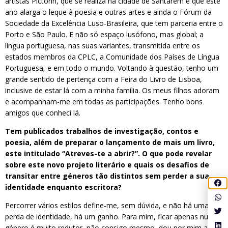
artistas Pictorin, que se realiza na cidade de Santarém e que este
ano alarga o leque à poesia e outras artes e ainda o Fórum da
Sociedade da Excelência Luso-Brasileira, que tem parceria entre o
Porto e São Paulo. E não só espaço lusófono, mas global; a
língua portuguesa, nas suas variantes, transmitida entre os
estados membros da CPLC, a Comunidade dos Países de Língua
Portuguesa, e em todo o mundo. Voltando à questão, tenho um
grande sentido de pertença com a Feira do Livro de Lisboa,
inclusive de estar lá com a minha família. Os meus filhos adoram
e acompanham-me em todas as participações. Tenho bons
amigos que conheci lá.
Tem publicados trabalhos de investigação, contos e
poesia, além de preparar o lançamento de mais um livro,
este intitulado “Atreves-te a abrir?”. O que pode revelar
sobre este novo projeto literário e quais os desafios de
transitar entre géneros tão distintos sem perder a sua
identidade enquanto escritora?
Percorrer vários estilos define-me, sem dúvida, e não há uma
perda de identidade, há um ganho. Para mim, ficar apenas num
género é muito redutor, não consigo mesmo, dou por mim a