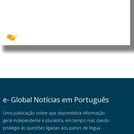
apresenta livro sobre as
comunidades açorianas da
América do Norte
A Livraria Letras Lavadas, em Ponta Delgada,
Açores,...
0
e- Global Notícias em Português
Uma publicação online que disponibiliza informação
geral independente e pluralista, em tempo real, dando
privilégio às questões ligadas aos países de língua