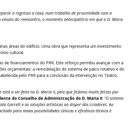
preparar o regresso a casa, num trabalho de proximidade com a
er o ensaio do reencontro, o momento antecipatório em que o D. Maria
várias áreas do edifício. Uma obra que representa um investimento
nio cultural.
ção de financiamentos do PRR. Este reforço permitiu avançar com a
azões orçamentais: a remodelação do sistema de palco rotativo e do
tabelecida pelo PRR para a conclusão da intervenção no Teatro,
tá a ser feita no D. Maria II, pelo que ficámos muito felizes por
dente do Conselho de Administração do D. Maria II
.
“O sistema
ala Garrett e as soluções artísticas ao dispor dos criadores. Ao
itado para novas possibilidades cénicas e eficiência técnica e