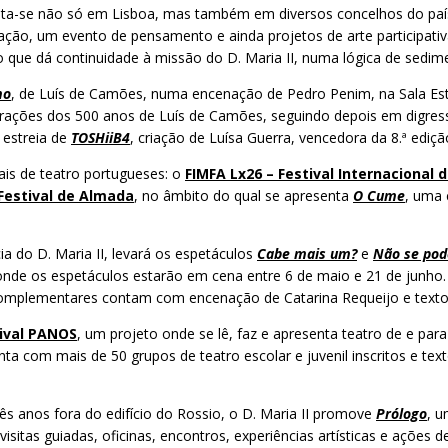
nta-se não só em Lisboa, mas também em diversos concelhos do país
ormação, um evento de pensamento e ainda projetos de arte participa
 dá continuidade à missão do D. Maria II, numa lógica de sediment
mo
, de Luís de Camões, numa encenação de Pedro Penim, na Sala Est
rações dos 500 anos de Luís de Camões, seguindo depois em digressã
 estreia de
TOSHiiB4
, criação de Luísa Guerra, vencedora da 8.ª edi
vais de teatro portugueses: o
FIMFA Lx26 – Festival Internaciona
Festival de Almada
, no âmbito do qual se apresenta
O Cume
, uma 
a do D. Maria II, levará os espetáculos
Cabe mais um?
e
Não se pod
, onde os espetáculos estarão em cena entre 6 de maio e 21 de jun
 complementares contam com encenação de Catarina Requeijo e texto
ival PANOS
, um projeto onde se lê, faz e apresenta teatro de e pa
ta com mais de 50 grupos de teatro escolar e juvenil inscritos e text
ês anos fora do edifício do Rossio, o D. Maria II promove
Prólogo
, u
visitas guiadas, oficinas, encontros, experiências artísticas e açõe