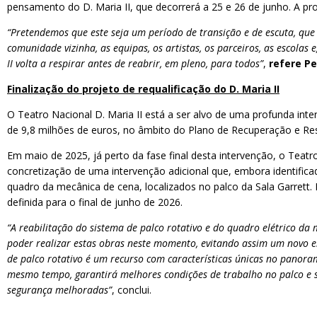
pensamento do D. Maria II, que decorrerá a 25 e 26 de junho. A pr
“Pretendemos que este seja um período de transição e de escuta, que
comunidade vizinha, as equipas, os artistas, os parceiros, as escola
II volta a respirar antes de reabrir, em pleno, para todos”
,
refere Pe
Finalização do projeto de requalificação do D. Maria II
O Teatro Nacional D. Maria II está a ser alvo de uma profunda inte
de 9,8 milhões de euros, no âmbito do Plano de Recuperação e Resil
Em maio de 2025, já perto da fase final desta intervenção, o Teat
concretização de uma intervenção adicional que, embora identifica
quadro da mecânica de cena, localizados no palco da Sala Garrett
definida para o final de junho de 2026.
“A reabilitação do sistema de palco rotativo e do quadro elétrico da
poder realizar estas obras neste momento, evitando assim um novo e
de palco rotativo é um recurso com características únicas no panorama
mesmo tempo, garantirá melhores condições de trabalho no palco e sub
segurança melhoradas”
, conclui.