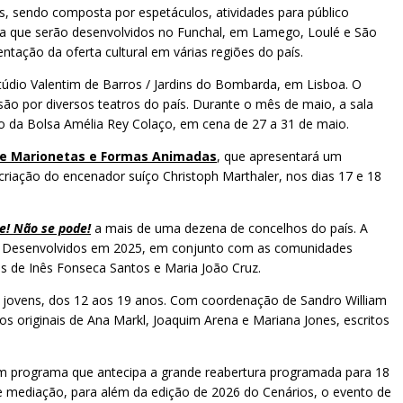
, sendo composta por espetáculos, atividades para público
tiva que serão desenvolvidos no Funchal, em Lamego, Loulé e São
ação da oferta cultural em várias regiões do país.
údio Valentim de Barros / Jardins do Bombarda, em Lisboa. O
o por diversos teatros do país. Durante o mês de maio, a sala
ção da Bolsa Amélia Rey Colaço, em cena de 27 a 31 de maio.
l de Marionetas e Formas Animadas
, que apresentará um
criação do encenador suíço Christoph Marthaler, nos dias 17 e 18
e! Não se pode!
a mais de uma dezena de concelhos do país. A
ho. Desenvolvidos em 2025, em conjunto com as comunidades
s de Inês Fonseca Santos e Maria João Cruz.
ra jovens, dos 12 aos 19 anos. Com coordenação de Sandro William
os originais de Ana Markl, Joaquim Arena e Mariana Jones, escritos
m programa que antecipa a grande reabertura programada para 18
s de mediação, para além da edição de 2026 do Cenários, o evento de