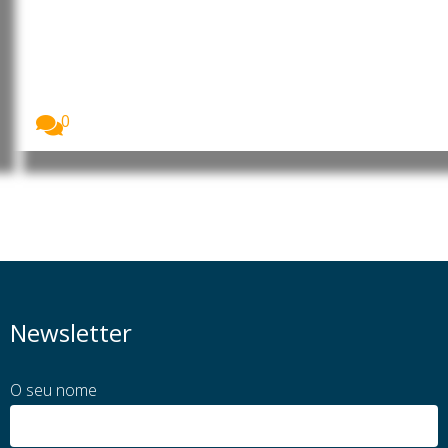
Rio de Janeiro e o interior
português durante visita oficial à
cidade maravilhosa
Imagem: Reunião decorreu no Gabinete do vereador
e...
0
Newsletter
O seu nome