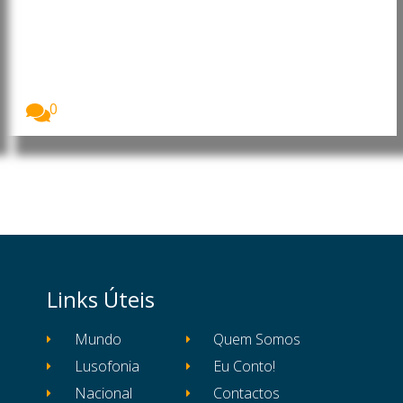
ao Brasil para debates sobre
literatura e o legado de
Guimarães Rosa
Imagem: Escritor moçambicano Mia Couto regressa
ao Festival...
0
Links Úteis
Mundo
Quem Somos
Lusofonia
Eu Conto!
Nacional
Contactos