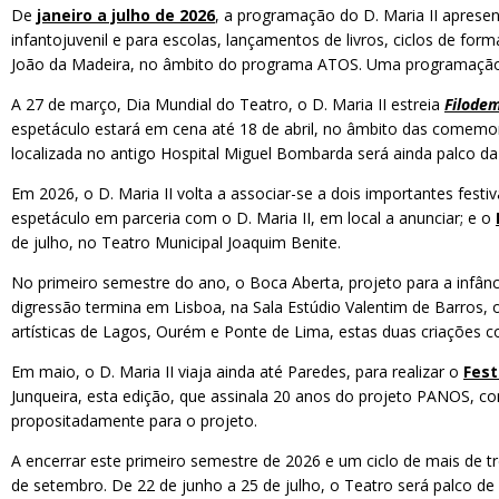
De
janeiro a julho de 2026
, a programação do D. Maria II aprese
infantojuvenil e para escolas, lançamentos de livros, ciclos de f
João da Madeira, no âmbito do programa ATOS. Uma programação que
A 27 de março, Dia Mundial do Teatro, o D. Maria II estreia
Filode
espetáculo estará em cena até 18 de abril, no âmbito das comemo
localizada no antigo Hospital Miguel Bombarda será ainda palco da
Em 2026, o D. Maria II volta a associar-se a dois importantes festi
espetáculo em parceria com o D. Maria II, em local a anunciar; e o
de julho, no Teatro Municipal Joaquim Benite.
No primeiro semestre do ano, o Boca Aberta, projeto para a infânci
digressão termina em Lisboa, na Sala Estúdio Valentim de Barros
artísticas de Lagos, Ourém e Ponte de Lima, estas duas criações
Em maio, o D. Maria II viaja ainda até Paredes, para realizar o
Fest
Junqueira, esta edição, que assinala 20 anos do projeto PANOS, con
propositadamente para o projeto.
A encerrar este primeiro semestre de 2026 e um ciclo de mais de tr
de setembro. De 22 de junho a 25 de julho, o Teatro será palco de 