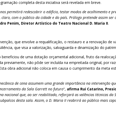
ogramação completa desta iniciativa será revelada em breve.
 nos permitirá redescobrir o edifício, testar modos de acolhimento e 
s e, claro, com o público da cidade e do país. Prólogo pretende assim s
dro Penim, Diretor Artístico do Teatro Nacional D. Maria II
.
rvenção, que envolve a requalificação, o restauro e a renovação de 
iência, que visa a valorização, salvaguarda e dinamização do patrimó
ro beneficiou de uma dotação orçamental adicional, fruto da realoca
da previamente, não pôde ser incluída na empreitada original, por r
. Esta obra adicional não coloca em causa o cumprimento da meta es
 mecânica de cena assumem uma grande importância na intervenção que es
ncerramento da Sala Garrett no futuro
“,
afirma Rui Catarino, Presi
 nacional que, ao ser reabilitado, reforçará as valências técnicas da S
palcos desta sala. Assim, o D. Maria II reabrirá ao público mais capac