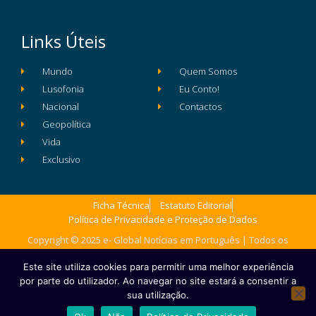
Links Úteis
Mundo
Quem Somos
Lusofonia
Eu Conto!
Nacional
Contactos
Geopolítica
Vida
Exclusivo
Ficha Técnica
Estatuto Editorial
Política de Privacidade e Proteção de Dados
Copyright © 2025 e- Global Notícias em Português | Todos os
direitos reservados
Este site utiliza cookies para permitir uma melhor experiência
por parte do utilizador. Ao navegar no site estará a consentir a
sua utilização.