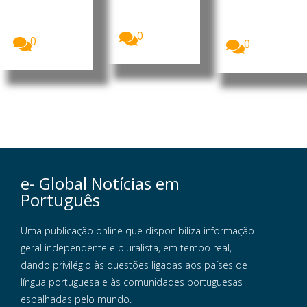
Medicament
americano
um impacto
os dos
do Novo
mais...
Estados...
México...
0
0
0
e- Global Notícias em
Português
Uma publicação online que disponibiliza informação
geral independente e pluralista, em tempo real,
dando privilégio às questões ligadas aos países de
língua portuguesa e às comunidades portuguesas
espalhadas pelo mundo.