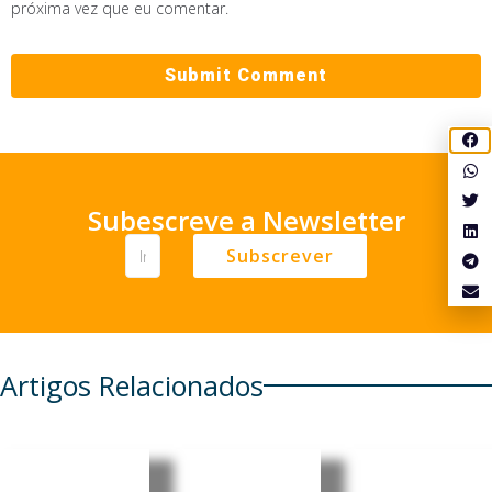
próxima vez que eu comentar.
Subescreve a Newsletter
Subscrever
Artigos Relacionados
EUA
Estudo
Reino