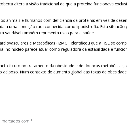
scoberta altera a visão tradicional de que a proteína funcionava ex
s animais e humanos com deficiência da proteína: em vez de desenvo
ada a uma condição rara conhecida como lipodistrofia. Esta situaçã
ura saudável também representa risco para a saúde.
ardiovasculares e Metabólicas (I2MC), identificou que a HSL se compo
ergia, no núcleo parece atuar como reguladora da estabilidade e func
cto futuro no tratamento da obesidade e de doenças metabólicas, a
cido adiposo. Num contexto de aumento global das taxas de obesidade
os marcados com
*