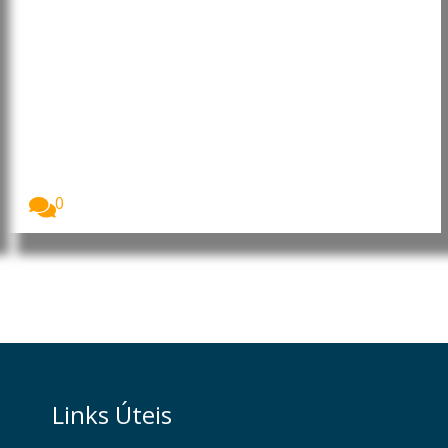
Estudo revela que manter uma
postura ereta pode melhorar o
humor e influenciar decisões
Uma simples mudança na postura corporal poderá
ter...
0
Links Úteis