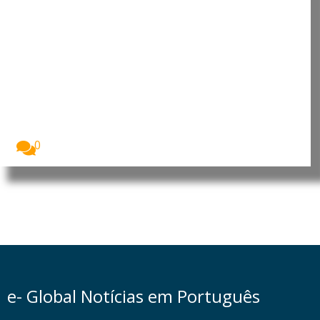
Estudo aponta que arginina
pode reforçar resposta
imunitária contra o cancro e
infeções virais
Uma equipa de investigadores da Universidade
Rockefeller identificou...
0
e- Global Notícias em Português