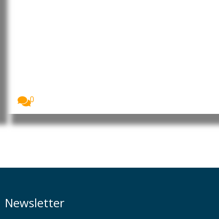
EUA: Surto de ciclosporíase é
associado a alface contaminada
Os Estados Unidos enfrentam o maior surto de...
0
Newsletter