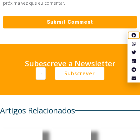
próxima vez que eu comentar.
Subescreve a Newsletter
Subscrever
Artigos Relacionados
Quase
EasyJet
Reino