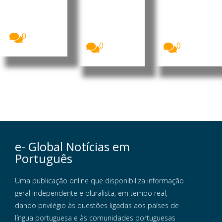
milhões de
Um novo
A ordem de
britânicos
estudo indica
nascimento
deverão
que os
pode
optar...
medicament
influenciar o
os da...
risco...
0
0
0
e- Global Notícias em
Português
Uma publicação online que disponibiliza informação
geral independente e pluralista, em tempo real,
dando privilégio às questões ligadas aos países de
língua portuguesa e às comunidades portuguesas