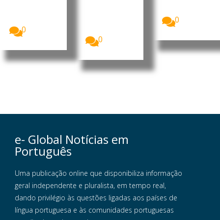
das Nações
britânicos
estudo indica
Unidas...
deverão
que os
optar...
0
medicament
os da...
0
0
e- Global Notícias em
Português
Uma publicação online que disponibiliza informação
geral independente e pluralista, em tempo real,
dando privilégio às questões ligadas aos países de
língua portuguesa e às comunidades portuguesas