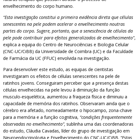
envelhecimento do corpo humano.
“Esta investigação constitui a primeira evidência direta que células
senescentes na pele podem acelerar o envelhecimento noutras
partes do corpo. Sugere, portanto, que a senescência de células da
pele pode contribuir para efeitos generalizados de envelhecimento”
,
explica a equipa do Centro de Neurociências e Biologia Celular
(CNC-UC/CiBB) da Universidade de Coimbra (UC) e da Faculdade
de Farmácia da UC (FFUC) envolvida na investigação.
Para desenvolver este estudo, as equipas de cientistas
investigaram os efeitos de células senescentes na pele de
ratinhos jovens. Conseguiram perceber que a presença destas
células envelhecidas na pele levou à diminuição da função
musculo-esquelética, aumentou a fraqueza física e diminuiu a
capacidade de memória dos ratinhos. Observaram ainda que o
cérebro era afetado, nomeadamente o hipocampo, zona-chave
para a memória e a função cognitiva,
“condições frequentemente
observadas no envelhecimento”,
sublinha uma das coordenadoras
do estudo, Cláudia Cavadas, líder do grupo de investigação em
Neuroendocrinologia e Envelhecimento do CNC-UC/CiBB.
“Estas