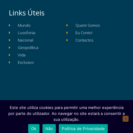
Links Úteis
Mundo
Quem Somos
Lusofonia
Eu Conto!
Nacional
Contactos
Geopolítica
Vida
Exclusivo
Este site utiliza cookies para permitir uma melhor experiência
Ficha Técnica
Estatuto Editorial
por parte do utilizador. Ao navegar no site estará a consentir a
Política de Privacidade e Proteção de Dados
sua utilização.
Copyright © 2025 e- Global Notícias em Português | Todos os
Ok
Não
Política de Privacidade
direitos reservados