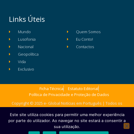
Links Úteis
Mundo
Quem Somos
Lusofonia
Eu Conto!
Nacional
Contactos
Geopolítica
Vida
Exclusivo
Ficha Técnica
Estatuto Editorial
Política de Privacidade e Proteção de Dados
Copyright © 2025 e- Global Notícias em Português | Todos os
direitos reservados
Este site utiliza cookies para permitir uma melhor experiência
por parte do utilizador. Ao navegar no site estará a consentir a
sua utilização.