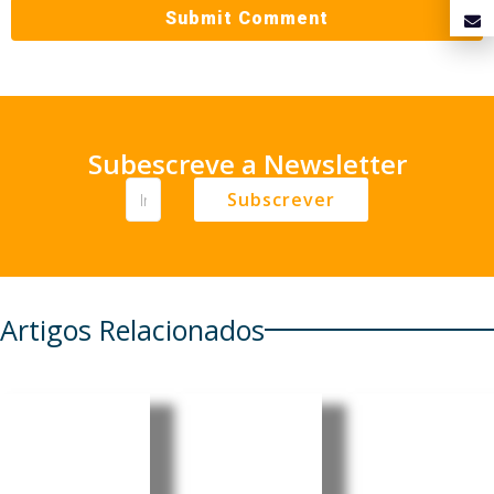
Subescreve a Newsletter
Subscrever
Artigos Relacionados
Alemanh
Rússia
a debate
vende
Incêndios
flexibiliza
reservas
e seca na
ção da
de ouro