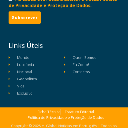
de Privacidade e Proteção de Dados.
Links Úteis
Mundo
Quem Somos
Lusofonia
Eu Conto!
Nacional
Contactos
Geopolítica
Vida
Exclusivo
Ficha Técnica
Estatuto Editorial
Política de Privacidade e Proteção de Dados
Copyright © 2025 e- Global Notícias em Português | Todos os