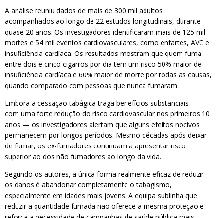
A análise reuniu dados de mais de 300 mil adultos
acompanhados ao longo de 22 estudos longitudinais, durante
quase 20 anos. Os investigadores identificaram mais de 125 mil
mortes e 54 mil eventos cardiovasculares, como enfartes, AVC e
insuficiência cardíaca. Os resultados mostram que quem fuma
entre dois e cinco cigarros por dia tem um risco 50% maior de
insuficiência cardíaca e 60% maior de morte por todas as causas,
quando comparado com pessoas que nunca fumaram.
Embora a cessação tabágica traga benefícios substanciais —
com uma forte redução do risco cardiovascular nos primeiros 10
anos — os investigadores alertam que alguns efeitos nocivos
permanecem por longos períodos. Mesmo décadas após deixar
de fumar, os ex-fumadores continuam a apresentar risco
superior ao dos não fumadores ao longo da vida.
Segundo os autores, a única forma realmente eficaz de reduzir
os danos é abandonar completamente o tabagismo,
especialmente em idades mais jovens. A equipa sublinha que
reduzir a quantidade fumada não oferece a mesma proteção e
reforça a necessidade de campanhas de saúde pública mais