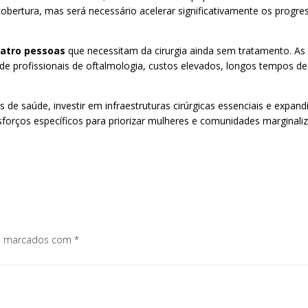
ertura, mas será necessário acelerar significativamente os progre
uatro pessoas
que necessitam da cirurgia ainda sem tratamento. A
falta de profissionais de oftalmologia, custos elevados, longos tem
 saúde, investir em infraestruturas cirúrgicas essenciais e expandir 
sforços específicos para priorizar mulheres e comunidades marginali
os marcados com
*