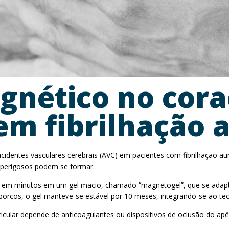
gnético no cor
em fibrilhação a
cidentes vasculares cerebrais (AVC) em pacientes com fibrilhação aur
 perigosos podem se formar.
e em minutos em um gel macio, chamado “magnetogel”, que se adapta
porcos, o gel manteve-se estável por 10 meses, integrando-se ao te
cular depende de anticoagulantes ou dispositivos de oclusão do apê