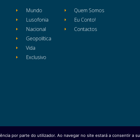
Mundo
Quem Somos
Lusofonia
Eu Conto!
Nacional
Contactos
Geopolítica
Vida
Exclusivo
ência por parte do utilizador. Ao navegar no site estará a consentir a sua
itos reservados
Ficha Técnica
Estatuto Editor