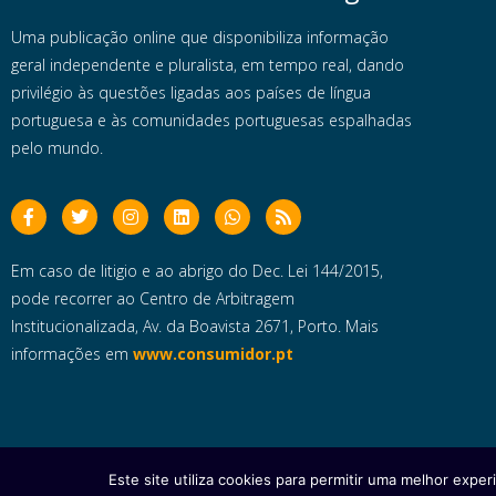
Uma publicação online que disponibiliza informação
geral independente e pluralista, em tempo real, dando
privilégio às questões ligadas aos países de língua
portuguesa e às comunidades portuguesas espalhadas
pelo mundo.
Em caso de litigio e ao abrigo do Dec. Lei 144/2015,
pode recorrer ao Centro de Arbitragem
Institucionalizada, Av. da Boavista 2671, Porto. Mais
informações em
www.consumidor.pt
Este site utiliza cookies para permitir uma melhor experi
Copyright © 2025 e- Global Notícias em Português | Todos os dire