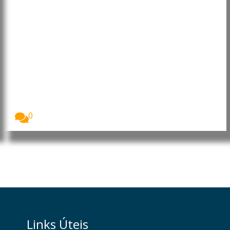
Infeções invasivas por bolores
podem ser mais frequentes do
que se pensava
Um estudo dos Centros de Controlo e Prevenção...
0
Links Úteis