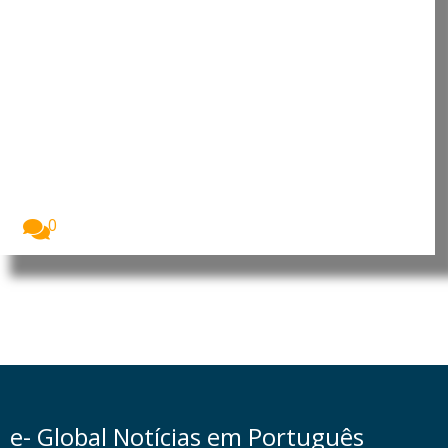
Multivitamínico diário pode
ajudar idosos a preservar
independência, indica estudo
preliminar
Um estudo apresentado na NUTRITION 2026,
encontro anual...
0
e- Global Notícias em Português