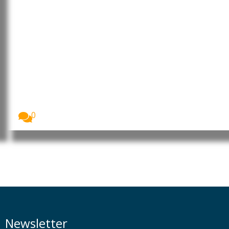
África Ocidental e Central
enfrenta risco de catástrofe
alimentar com 55 milhões de
pessoas ameaçadas pela fome
África Ocidental e Central enfrenta uma crise
alimentar...
0
Newsletter