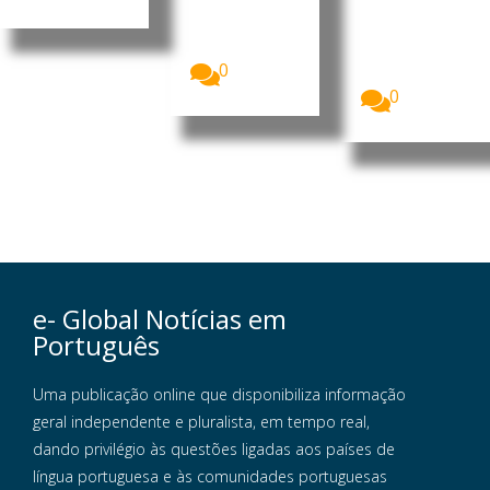
SUS
Vigilância
O Ministério
Sanitária
da Saúde do
(Anvisa) do...
Brasil iniciou,
0
a...
0
e- Global Notícias em
Português
Uma publicação online que disponibiliza informação
geral independente e pluralista, em tempo real,
dando privilégio às questões ligadas aos países de
língua portuguesa e às comunidades portuguesas