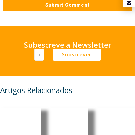
Subescreve a Newsletter
Subscrever
Artigos Relacionados
Reino
Estudo
Brasileira
Unido:
associa
Mariânge
Turismo
medicam
la Simão
gastronó
entos
nomeada