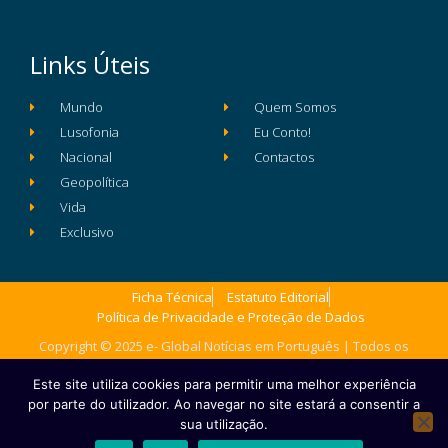
Links Úteis
Mundo
Quem Somos
Lusofonia
Eu Conto!
Nacional
Contactos
Geopolítica
Vida
Exclusivo
Ficha Técnica
Estatuto Editorial
Política de Privacidade e Proteção de Dados
Copyright © 2025 e- Global Notícias em Português | Todos os
direitos reservados
Este site utiliza cookies para permitir uma melhor experiência
por parte do utilizador. Ao navegar no site estará a consentir a
sua utilização.