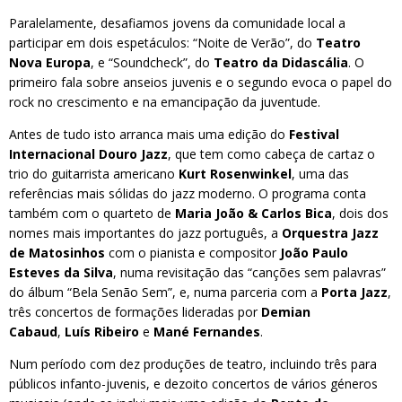
Paralelamente, desafiamos jovens da comunidade local a
participar em dois espetáculos: “Noite de Verão”, do
Teatro
Nova Europa
, e “Soundcheck”, do
Teatro da Didascália
. O
primeiro fala sobre anseios juvenis e o segundo evoca o papel do
rock no crescimento e na emancipação da juventude.
Antes de tudo isto arranca mais uma edição do
Festival
Internacional Douro Jazz
, que tem como cabeça de cartaz o
trio do guitarrista americano
Kurt Rosenwinkel
, uma das
referências mais sólidas do jazz moderno. O programa conta
também com o quarteto de
Maria João & Carlos Bica
, dois dos
nomes mais importantes do jazz português, a
Orquestra Jazz
de Matosinhos
com o pianista e compositor
João Paulo
Esteves da Silva
, numa revisitação das “canções sem palavras”
do álbum “Bela Senão Sem”, e, numa parceria com a
Porta Jazz
,
três concertos de formações lideradas por
Demian
Cabaud
,
Luís Ribeiro
e
Mané Fernandes
.
Num período com dez produções de teatro, incluindo três para
públicos infanto-juvenis, e dezoito concertos de vários géneros