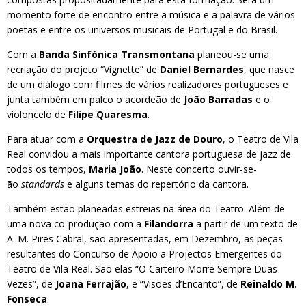
momento forte de encontro entre a música e a palavra de vários
poetas e entre os universos musicais de Portugal e do Brasil.
Com a
Banda Sinfónica Transmontana
planeou-se uma
recriação do projeto “Vignette” de
Daniel Bernardes
, que nasce
de um diálogo com filmes de vários realizadores portugueses e
junta também em palco o acordeão de
João Barradas
e o
violoncelo de
Filipe Quaresma
.
Para atuar com a
Orquestra de Jazz de Douro
, o Teatro de Vila
Real convidou a mais importante cantora portuguesa de jazz de
todos os tempos,
Maria João
. Neste concerto ouvir-se-
ão
standards
e alguns temas do repertório da cantora.
Também estão planeadas estreias na área do Teatro. Além de
uma nova co-produção com a
Filandorra
a partir de um texto de
A. M. Pires Cabral, são apresentadas, em Dezembro, as peças
resultantes do Concurso de Apoio a Projectos Emergentes do
Teatro de Vila Real. São elas “O Carteiro Morre Sempre Duas
Vezes”, de
Joana Ferrajão
, e “Visões d’Encanto”, de
Reinaldo M.
Fonseca
.