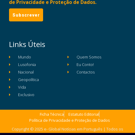
de Privacidade e Proteção de Dados.
Links Úteis
Mundo
Quem Somos
Lusofonia
Eu Conto!
Nacional
Contactos
Geopolítica
Vida
Exclusivo
Ficha Técnica
Estatuto Editorial
Política de Privacidade e Proteção de Dados
Copyright © 2025 e- Global Notícias em Português | Todos os
direitos reservados