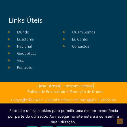
Links Úteis
Mundo
Quem Somos
Lusofonia
Eu Conto!
Nacional
Contactos
Geopolítica
Vida
Exclusivo
Ficha Técnica
Estatuto Editorial
Política de Privacidade e Proteção de Dados
Copyright © 2025 e- Global Notícias em Português | Todos os
direitos reservados
Este site utiliza cookies para permitir uma melhor experiência
por parte do utilizador. Ao navegar no site estará a consentir a
sua utilização.