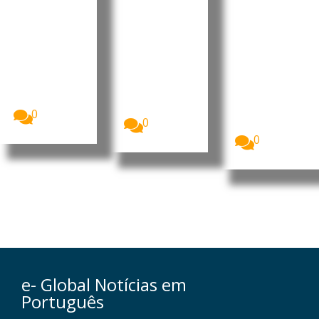
m pagar
de 6,6 mil
impulsio
uma
milhões
na férias
semana
de euros
no país
de férias
este
A companhia
aérea
verão
Quase três
easyJet
em cada dez
Mais de 25
aceitou uma
cidadãos da
milhões de
proposta
União...
britânicos
de...
deverão
0
0
optar...
0
e- Global Notícias em
Português