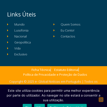
Links Úteis
Mundo
Quem Somos
Lusofonia
Eu Conto!
Nacional
Contactos
Geopolítica
Vida
Exclusivo
Ficha Técnica
Estatuto Editorial
Política de Privacidade e Proteção de Dados
Copyright © 2025 e- Global Notícias em Português | Todos os
direitos reservados
Este site utiliza cookies para permitir uma melhor experiência
por parte do utilizador. Ao navegar no site estará a consentir a
sua utilização.