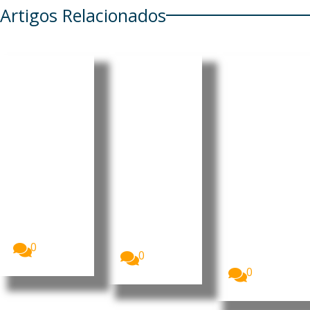
Artigos Relacionados
Quase
EasyJet
Reino
30% dos
aceita
Unido:
europeus
proposta
Turismo
não
de
gastronó
consegue
aquisição
mico
m pagar
de 6,6 mil
impulsio
uma
milhões
na férias
semana
de euros
no país
de férias
este
A companhia
aérea
verão
Quase três
easyJet
em cada dez
Mais de 25
aceitou uma
cidadãos da
milhões de
proposta
União...
britânicos
de...
deverão
0
0
optar...
0