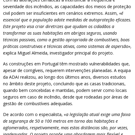
severidade dos incêndios, as capacidades dos meios de proteção
civil podem ser insuficientes em cenários extremos. Assim, «
é
essencial que a população adote medidas de autoproteção eficazes.
Este projeto visa criar diretrizes que ajudam os cidadãos a
transformar as suas habitações em abrigos seguros, usando
técnicas passivas, como a gestão apropriada de combustíveis, boas
práticas construtivas e técnicas ativas, como sistemas de aspersão»,
explica Miguel Almeida, investigador principal do projeto.
As construções em Portugal têm mostrado vulnerabilidades que,
apesar de corrigíveis, requerem intervenções planeadas. A equipa
da ADAI realizou, ao longo dos últimos anos, diversos estudos
no âmbito deste projeto, concluindo que as casas tradicionais,
quando bem concebidas e mantidas, podem servir como locais
seguros em caso de incêndio, desde que rodeadas por áreas de
gestão de combustíveis adequadas.
De acordo com o especialista,
«a legislação atual exige uma faixa
de segurança de 50 a 100 metros em torno das habitações e
aglomerados, respetivamente, mas estas distâncias são, por vezes,
inadequadas. O projeto propõe uma abordagem mais flexível e