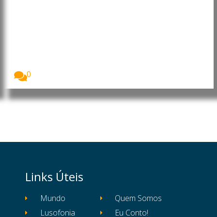
Investigadores desenvolvem
processo que transforma
resíduos plásticos em hidrogénio
limpo com captura de carbono
Uma equipa internacional de investigadores
desenvolveu um novo...
0
Links Úteis
Mundo
Quem Somos
Lusofonia
Eu Conto!