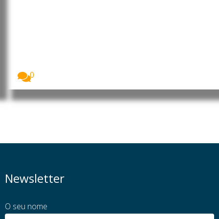
União Europeia reforça Direito
ao Reparo e permite aos
consumidores prolongar vida útil
dos produtos
A União Europeia começa a aplicar novas regras...
0
Newsletter
O seu nome