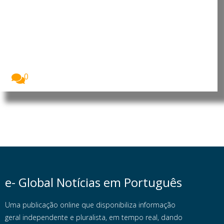
Lei europeia da IA influencia
empresas muito para além da
União Europeia
A Lei da Inteligência Artificial da União Europeia...
0
e- Global Notícias em Português
Uma publicação online que disponibiliza informação
geral independente e pluralista, em tempo real, dando