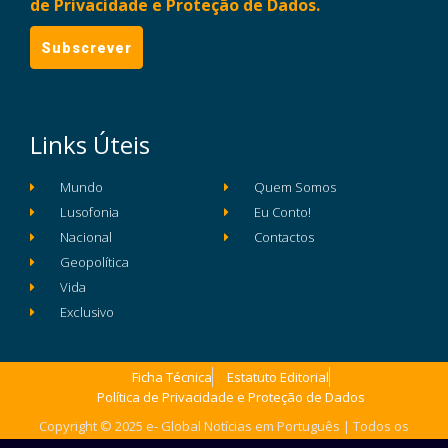
de Privacidade e Proteção de Dados.
Links Úteis
Mundo
Quem Somos
Lusofonia
Eu Conto!
Nacional
Contactos
Geopolítica
Vida
Exclusivo
Ficha Técnica
Estatuto Editorial
Política de Privacidade e Proteção de Dados
Copyright © 2025 e- Global Notícias em Português | Todos os
direitos reservados