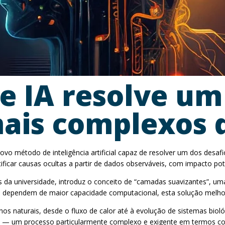
e IA resolve um
is complexos d
o método de inteligência artificial capaz de resolver um dos desafio
tificar causas ocultas a partir de dados observáveis, com impacto pot
as da universidade, introduz o conceito de “camadas suavizantes”, u
que dependem de maior capacidade computacional, esta solução melhor
s naturais, desde o fluxo de calor até à evolução de sistemas bioló
tes — um processo particularmente complexo e exigente em termos c