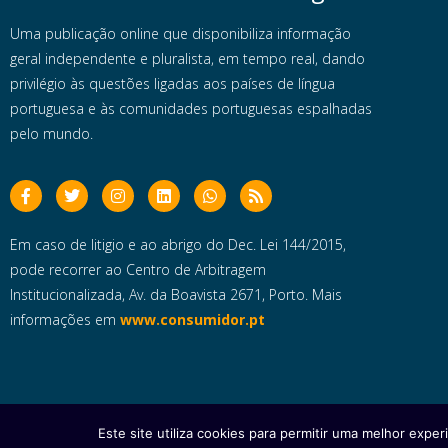
Uma publicação online que disponibiliza informação
geral independente e pluralista, em tempo real, dando
privilégio às questões ligadas aos países de língua
portuguesa e às comunidades portuguesas espalhadas
pelo mundo.
Em caso de litigio e ao abrigo do Dec. Lei 144/2015,
pode recorrer ao Centro de Arbitragem
Institucionalizada, Av. da Boavista 2671, Porto. Mais
informações em
www.consumidor.pt
Este site utiliza cookies para permitir uma melhor experi
Copyright © 2025 e- Global Notícias em Português | Todos os dire