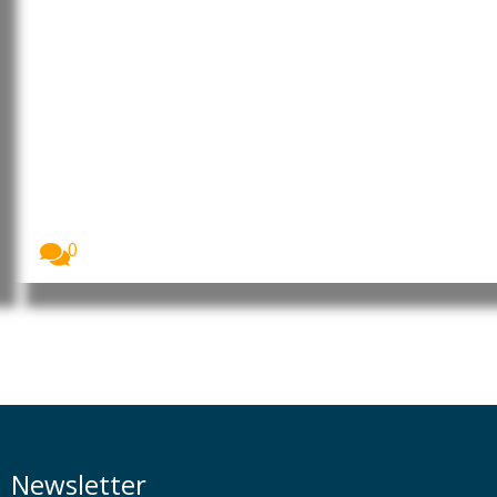
Grupo de ransomware cria
ferramentas para desativar
software de segurança
A ESET revelou que o grupo de ransomware...
0
Newsletter