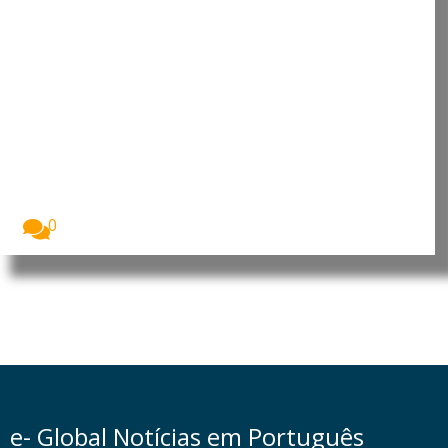
Banco Mundial defende que
Inteligência Artificial pode
acelerar o desenvolvimento das
economias emergentes
A Inteligência Artificial (IA) poderá permitir que os...
0
e- Global Notícias em Português