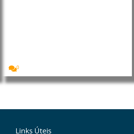
Anthropic destruiu milhões de
livros para treinar IA, revelam
documentos judiciais
Documentos judiciais revelam que a Anthropic
desenvolveu um...
0
Links Úteis