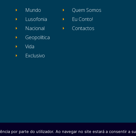
Mundo
Quem Somos
Lusofonia
Eu Conto!
Nacional
Contactos
Geopolítica
Vida
Exclusivo
ência por parte do utilizador. Ao navegar no site estará a consentir a sua
itos reservados
Ficha Técnica
Estatuto Editor