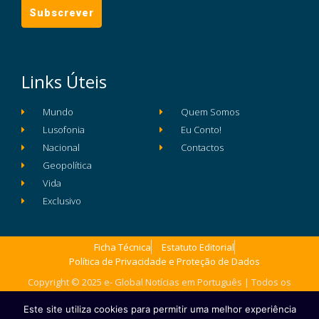
Links Úteis
Mundo
Quem Somos
Lusofonia
Eu Conto!
Nacional
Contactos
Geopolítica
Vida
Exclusivo
Ficha Técnica
Estatuto Editorial
Política de Privacidade e Proteção de Dados
Copyright © 2025 e- Global Notícias em Português | Todos os
direitos reservados
Este site utiliza cookies para permitir uma melhor experiência