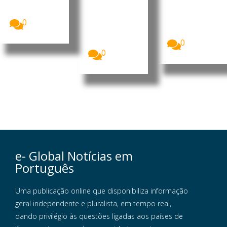
vimento
João
de Angola,
A Assembleia
Lourenço,...
João
Nacional de
0
Lourenço,
Angola
exonerou e...
assinalou o
Dia...
0
0
e- Global Notícias em
Português
Uma publicação online que disponibiliza informação
geral independente e pluralista, em tempo real,
dando privilégio às questões ligadas aos países de