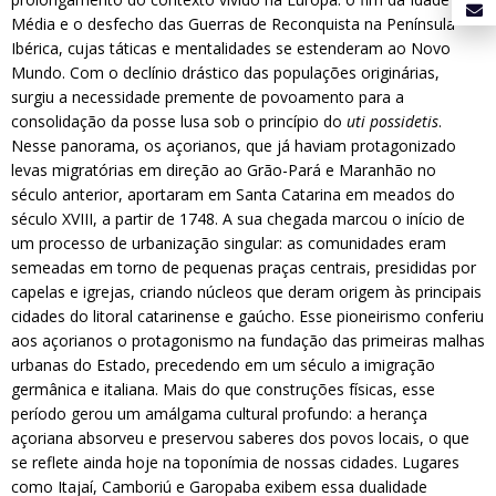
Média e o desfecho das Guerras de Reconquista na Península
Ibérica, cujas táticas e mentalidades se estenderam ao Novo
Mundo. Com o declínio drástico das populações originárias,
surgiu a necessidade premente de povoamento para a
consolidação da posse lusa sob o princípio do
uti possidetis
.
Nesse panorama, os açorianos, que já haviam protagonizado
levas migratórias em direção ao Grão-Pará e Maranhão no
século anterior, aportaram em Santa Catarina em meados do
século XVIII, a partir de 1748. A sua chegada marcou o início de
um processo de urbanização singular: as comunidades eram
semeadas em torno de pequenas praças centrais, presididas por
capelas e igrejas, criando núcleos que deram origem às principais
cidades do litoral catarinense e gaúcho. Esse pioneirismo conferiu
aos açorianos o protagonismo na fundação das primeiras malhas
urbanas do Estado, precedendo em um século a imigração
germânica e italiana. Mais do que construções físicas, esse
período gerou um amálgama cultural profundo: a herança
açoriana absorveu e preservou saberes dos povos locais, o que
se reflete ainda hoje na toponímia de nossas cidades. Lugares
como Itajaí, Camboriú e Garopaba exibem essa dualidade