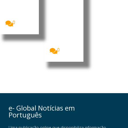
cientista
comércio
português
exterior”
membro da
Royal...
Imagem:
Antonio
0
Carlos da
Silveira
Pinheiro,
presidente
da...
0
e- Global Notícias em
Português
Uma publicação online que disponibiliza informação