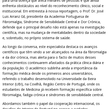
para uma doença que afeta milhares de pessoas e que ainda
enfrenta obstáculos ao nível do reconhecimento clínico, social e
institucional. Em entrevista à nossa reportagem, o Prof. Dr. José
Luis Arranz Gil, presidente da Academia Portuguesa de
Fibromialgia, Síndrome de Sensibilidade Central e Dor Crónica,
defende que o principal desafio não está apenas na investigação
científica, mas na mudança de mentalidades dentro da sociedade
e, sobretudo, no próprio sistema de saúde.
Ao longo da conversa, este especialista destaca os avanços
científicos que têm vindo a ser alcançados na área da fibromialgia
e da dor crónica, mas alerta para o facto de muitos desses
conhecimentos continuarem afastados da prática clínica diária e
da população. O académico sublinha ainda a importância da
formação médica desde os primeiros anos universitários,
referindo o trabalho desenvolvido na Universidade da Beira
Interior (UBI), na Covilhã, Região Centro de Portugal, onde os
estudantes de Medicina já recebem formação específica sobre
fibromialgia, fadiga crónica e síndromes de sensibilidade central.
Abordamos também o papel da cooperação internacional, os
desafios do Interior de Portugal no acesso a cuidados