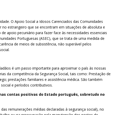
ilidade. O Apoio Social a Idosos Carenciados das Comunidades
ir no estrangeiro que se encontram em situações de absoluta e
 de apoio pecuniário para fazer face às necessidades essenciais
omunidades Portuguesas (ASEC), que se trata de uma medida de
arência de meios de subsistência, não superável pelos
ocial.
cidadãos é um passo importante para aproximar o país às nossas
ias da competência da Segurança Social, tais como: Prestação de
ego; prestações familiares e assistência médica. São também
ocial e períodos contributivos.
nas contas positivas do Estado português, sobretudo no
to das remunerações médias declaradas à segurança social), no
trabalho ou na preocupação pela manutenção dos postos de