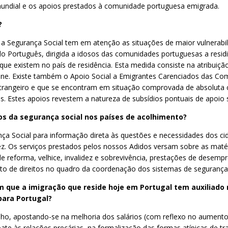
 mundial e os apoios prestados à comunidade portuguesa emigrada.
?
l, a Segurança Social tem em atenção as situações de maior vulnerab
o Português, dirigida a idosos das comunidades portuguesas a resid
e existem no país de residência. Esta medida consiste na atribuição
iene. Existe também o Apoio Social a Emigrantes Carenciados das C
strangeiro e que se encontram em situação comprovada de absoluta c
. Estes apoios revestem a natureza de subsídios pontuais de apoio s
s da segurança social nos países de acolhimento?
ança Social para informação direta às questões e necessidades dos 
z. Os serviços prestados pelos nossos Adidos versam sobre as matér
 reforma, velhice, invalidez e sobrevivência, prestações de desempr
to de direitos no quadro da coordenação dos sistemas de segurança s
que a imigração que reside hoje em Portugal tem auxiliado 
 para Portugal?
balho, apostando-se na melhoria dos salários (com reflexo no aumen
e às relações precárias, na formalização das formas atípicas de 