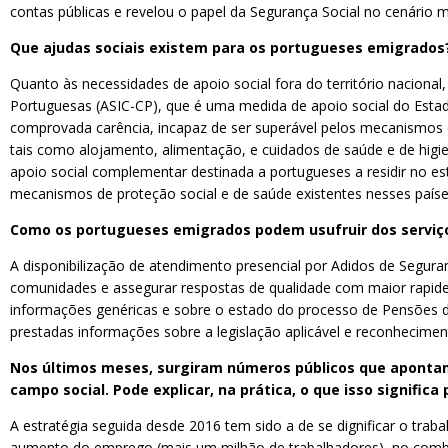
contas públicas e revelou o papel da Segurança Social no cenário
Que ajudas sociais existem para os portugueses emigrados
Quanto às necessidades de apoio social fora do território naciona
Portuguesas (ASIC-CP), que é uma medida de apoio social do Estad
comprovada carência, incapaz de ser superável pelos mecanismos qu
tais como alojamento, alimentação, e cuidados de saúde e de hig
apoio social complementar destinada a portugueses a residir no e
mecanismos de proteção social e de saúde existentes nesses países
Como os portugueses emigrados podem usufruir dos serviço
A disponibilização de atendimento presencial por Adidos de Segur
comunidades e assegurar respostas de qualidade com maior rapide
informações genéricas e sobre o estado do processo de Pensões de
prestadas informações sobre a legislação aplicável e reconhecimen
Nos últimos meses, surgiram números públicos que apontam 
campo social. Pode explicar, na prática, o que isso significa
A estratégia seguida desde 2016 tem sido a de se dignificar o tra
aumento do emprego (mais um milhão de trabalhadores), no combat