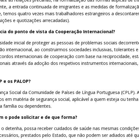
nte, a entrada continuada de imigrantes e as medidas de formalizaçã
oje, temos quatro vezes mais trabalhadores estrangeiros a descontar
uições e quotizações arrecadadas).
cia do ponto de vista da Cooperação Internacional?
ssidade inicial de proteger as pessoas de problemas sociais decorre
o internacional, ao construirmos sociedades inclusivas, tolerantes
dos internacionais de cooperação com base na reciprocidade, estamo
ionais através da adoção dos respetivos instrumentos internacionais
P e os PALOP?
ança Social da Comunidade de Países de Língua Portuguesa (CPLP). A 
os em matéria de segurança social, aplicável a quem esteja ou tenha
 família ou dependentes.
 o pode solicitar e de que forma?
 o detenha, possa receber cuidados de saúde nas mesmas condiçõe
essários, prestados pelo Estado, que não podem ser adiados até que