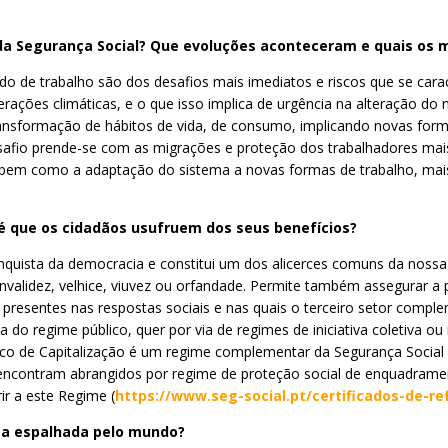
 da Segurança Social? Que evoluções aconteceram e quais os 
o de trabalho são dos desafios mais imediatos e riscos que se car
erações climáticas, e o que isso implica de urgência na alteração 
nsformação de hábitos de vida, de consumo, implicando novas form
safio prende-se com as migrações e proteção dos trabalhadores mai
 bem como a adaptação do sistema a novas formas de trabalho, mais 
 é que os cidadãos usufruem dos seus benefícios?
onquista da democracia e constitui um dos alicerces comuns da nossa 
validez, velhice, viuvez ou orfandade. Permite também assegurar a pr
os, presentes nas respostas sociais e nas quais o terceiro setor com
a do regime público, quer por via de regimes de iniciativa coletiva 
blico de Capitalização é um regime complementar da Segurança Soci
encontram abrangidos por regime de proteção social de enquadrament
r a este Regime (
https://www.seg-social.pt/certificados-de-r
sa espalhada pelo mundo?