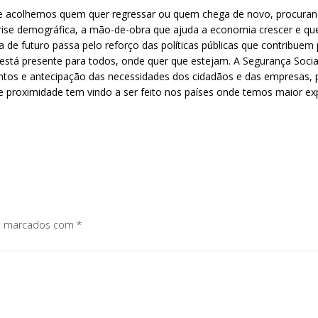
 acolhemos quem quer regressar ou quem chega de novo, procurando 
se demográfica, a mão-de-obra que ajuda a economia crescer e que r
ta de futuro passa pelo reforço das políticas públicas que contribue
está presente para todos, onde quer que estejam. A Segurança Social
mentos e antecipação das necessidades dos cidadãos e das empresas
de proximidade tem vindo a ser feito nos países onde temos maior e
os marcados com
*